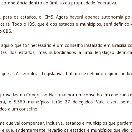
sua competência dentro do âmbito da propriedade federativa.
, para os estados, o ICMS. Agora haverá apenas autonomia polí
eira. Todo o IBS, que é dos estados e municípios, será definido 
do CBS.
er aquilo que for necessário é um conselho instalado em Brasília 
ntes dos estados, mas subordinados a uma legislação definid
 que as Assembleias Legislativas tinham de definir o regime jurídic
s aprovadas no Congresso Nacional por um conselho em que cada 
rá, e 5.569 municípios terão 27 delegados. Vale dizer, perd
ados a um conselho.
me que vai compensar, inclusive, estados e municípios que perde
s e que, evidentemente, levarão os estados e municípios que vão 