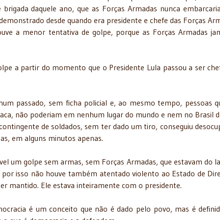
de brigada daquele ano, que as Forças Armadas nunca embarcar
ara demonstrado desde quando era presidente e chefe das Forças Ar
ouve a menor tentativa de golpe, porque as Forças Armadas ja
olpe a partir do momento que o Presidente Lula passou a ser che
um passado, sem ficha policial e, ao mesmo tempo, pessoas q
a faca, não poderiam em nenhum lugar do mundo e nem no Brasil 
ontingente de soldados, sem ter dado um tiro, conseguiu desocu
oas, em alguns minutos apenas.
ível um golpe sem armas, sem Forças Armadas, que estavam do l
, por isso não houve também atentado violento ao Estado de Dire
er mantido. Ele estava inteiramente com o presidente.
ocracia é um conceito que não é dado pelo povo, mas é defini