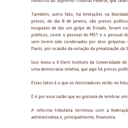
ministros do Supremo Tribunal Federal, que fala
Também, outro fato, há limitações na liberdad
presos, do dia 8 de janeiro, são presos polí
incapazes de dar um golpe de Estado, foram co
públicos, como o pessoal do MST e o pessoal d
sem terem sido condenados por atos golpistas. 
Paulo, por ocasião da votação da privatização d
Isso levou o V-Dem Instituto da Universidade de
uma democracia relativa, que aqui há presos polít
Esses fatos é o que os historiadores verão no fut
E é por essa razão que eu gostaria de lembrar um
A reforma tributária terminou com a federaçã
administrativa e, principalmente, financeira.