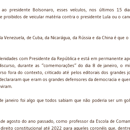
ao presidente Bolsonaro, esses veículos, nos últimos 15 di
proibidos de veicular matéria contra o presidente Lula ou o can
 Venezuela, de Cuba, da Nicarágua, da Rússia e da China é que o
solenidades com Presidente da República e está em permanente ap
discurso, durante as “comemorações” do dia 8 de janeiro, o mi
so fora do contexto, criticado até pelos editorais dos grandes jo
, declararam que eram os grandes defensores da democracia e que
uviram.
e janeiro foi algo que todos sabiam que não poderia ser um go
desde agosto do ano passado, como professor da Escola de Coma
direito constitucional até 2022 para aqueles coronéis que, dentre