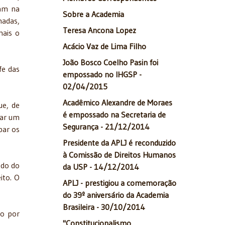
iam na
Sobre a Academia
madas,
Teresa Ancona Lopez
mais o
Acácio Vaz de Lima Filho
João Bosco Coelho Pasin foi
fe das
empossado no IHGSP -
02/04/2015
Acadêmico Alexandre de Moraes
ue, de
é empossado na Secretaria de
dar um
Segurança - 21/12/2014
par os
Presidente da APLJ é reconduzido
à Comissão de Direitos Humanos
ado do
da USP - 14/12/2014
ito. O
APLJ - prestigiou a comemoração
do 39º aniversário da Academia
Brasileira - 30/10/2014
do por
"Constitucionalismo