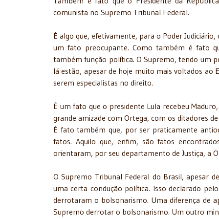
Também é fato que o Presidente da República 
comunista no Supremo Tribunal Federal.
É algo que, efetivamente, para o Poder Judiciário, c
um fato preocupante. Como também é fato que
também função política. O Supremo, tendo um pol
lá estão, apesar de hoje muito mais voltados ao 
serem especialistas no direito.
É um fato que o presidente Lula recebeu Maduro,
grande amizade com Ortega, com os ditadores de Cu
É fato também que, por ser praticamente antioci
fatos. Aquilo que, enfim, são fatos encontrado
orientaram, por seu departamento de Justiça, a O
O Supremo Tribunal Federal do Brasil, apesar de
uma certa condução política. Isso declarado pel
derrotaram o bolsonarismo. Uma diferença de a
Supremo derrotar o bolsonarismo. Um outro minist