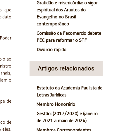
Gratidão e misericórdia: o vigor
espiritual dos Arautos do
as que
Evangelho no Brasil
didato
contemporâneo
Comissão da Fecomercio debate
 Poder
PEC para reformar o STF
Divórcio rápido
oio ao
nistro
Artigos relacionados
rnais,
riam o
Estatuto da Academia Paulista de
Letras Jurídicas
lpe de
Membro Honorário
Gestão: (2017/2020) e (janeiro
de 2021 a maio de 2024)
ndo de
 eles,
Membros Correspondentes