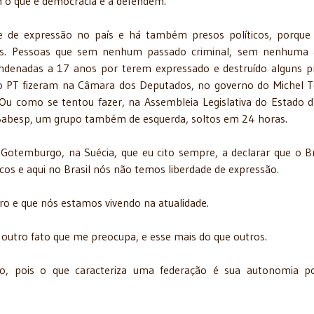
m o que é democracia e a defendem.
e de expressão no país e há também presos políticos, porque
ticos. Pessoas que sem nenhum passado criminal, sem nenhuma
ndenadas a 17 anos por terem expressado e destruído alguns p
o PT fizeram na Câmara dos Deputados, no governo do Michel 
Ou como se tentou fazer, na Assembleia Legislativa do Estado 
a Sabesp, um grupo também de esquerda, soltos em 24 horas.
 Gotemburgo, na Suécia, que eu cito sempre, a declarar que o Br
icos e aqui no Brasil nós não temos liberdade de expressão.
uro e que nós estamos vivendo na atualidade.
 outro fato que me preocupa, e esse mais do que outros.
o, pois o que caracteriza uma federação é sua autonomia pol