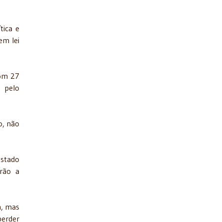
tica e
em lei
com 27
a pelo
o, não
estado
erão a
m, mas
perder