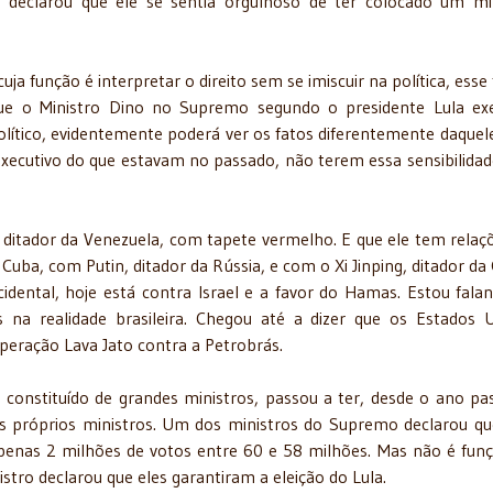
declarou que ele se sentia orgulhoso de ter colocado um mi
uja função é interpretar o direito sem se imiscuir na política, esse 
 o Ministro Dino no Supremo segundo o presidente Lula exe
ítico, evidentemente poderá ver os fatos diferentemente daquel
Executivo do que estavam no passado, não terem essa sensibilidad
 ditador da Venezuela, com tapete vermelho. E que ele tem relaç
ba, com Putin, ditador da Rússia, e com o Xi Jinping, ditador da 
dental, hoje está contra Israel e a favor do Hamas. Estou fala
s na realidade brasileira. Chegou até a dizer que os Estados 
peração Lava Jato contra a Petrobrás.
 constituído de grandes ministros, passou a ter, desde o ano pa
os próprios ministros. Um dos ministros do Supremo declarou qu
penas 2 milhões de votos entre 60 e 58 milhões. Mas não é fun
ro declarou que eles garantiram a eleição do Lula.