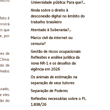
nistro
Universidade pública: Para que?...
Ainda sobre o direito à
desconexão digital no âmbito do
fato é
trabalho brasileiro
rcerá
Atentado à Soberania?...
es que
e, por
Marco civil da internet ou
censura?
Gestão de riscos ocupacionais:
ões de
Reflexões e análise jurídica da
China.
nova NR-1 e os desafios da
ndo de
vigência em 2026
Unidos
Os animais de estimação na
separação de seus tutores
ssado,
Separação de Poderes
e eles
Reflexões necessárias sobre o PL
ção do
1.838/26