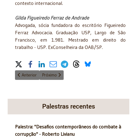
contexto internacional.
Gilda Figueiredo Ferraz de Andrade
Advogada, sócia fundadora do escritório Figueiredo
Ferraz Advocacia. Graduação USP, Largo de São
Francisco, em 1.981. Mestrado em direito do
trabalho - USP. ExConselheira da OAB/SP.
Share on Social Media
Artigo anterior: A entrada do Brasil na OCDE é imperiosa neces
Próximo artigo: PLP nº 68/2024 agrava o inferno fis
Anterior
Próximo
Palestras recentes
Palestra: "Desafios contemporâneos do combate à
corrupção" - Roberto Livianu