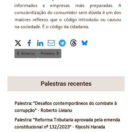
informados e empresas mais preparadas. A
conscientização do consumidor sem dúvida é um dos
maiores reflexos que o código introduziu ou causou
na sociedade. É o código da cidadania.
Share on Social Media
Artigo anterior: Santa Casa de São Paulo, 460 anos
Próximo artigo: Natureza jurídica do lançamento tri
Anterior
Próximo
Palestras recentes
Palestra: "Desafios contemporâneos do combate à
corrupção" - Roberto Livianu
Palestra: "Reforma Tributaria aprovada pela emenda
constitucional nº 132/2023" - Kiyoshi Harada