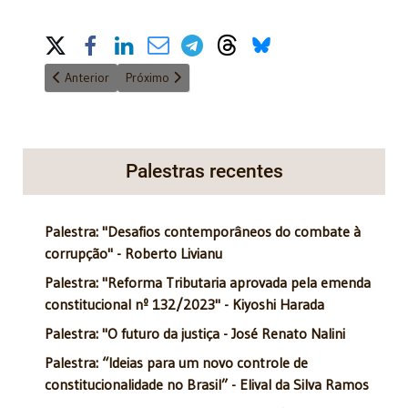
Share on Social Media
Artigo anterior: Resolução 547/2024 do CNJ inova a LEF*
Próximo artigo: Presidente da ADFAS avalia reforma 
Anterior
Próximo
Palestras recentes
Palestra: "Desafios contemporâneos do combate à
corrupção" - Roberto Livianu
Palestra: "Reforma Tributaria aprovada pela emenda
constitucional nº 132/2023" - Kiyoshi Harada
Palestra: "O futuro da justiça - José Renato Nalini
Palestra: “Ideias para um novo controle de
constitucionalidade no Brasil” - Elival da Silva Ramos