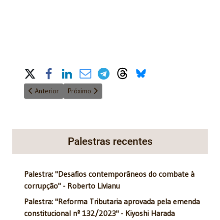
Share on Social Media
Artigo anterior: Análise: A evolução da responsabilidade
Próximo artigo: Os precatórios e o barco de Teseu
Anterior
Próximo
Palestras recentes
Palestra: "Desafios contemporâneos do combate à
corrupção" - Roberto Livianu
Palestra: "Reforma Tributaria aprovada pela emenda
constitucional nº 132/2023" - Kiyoshi Harada