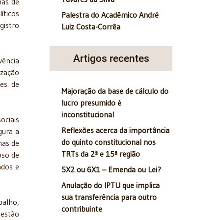
ias de
íticos
Palestra do Acadêmico André
gistro
Luiz Costa-Corrêa
Artigos recentes
vência
ização
es de
Majoração da base de cálculo do
lucro presumido é
inconstitucional
ociais
Reflexões acerca da importância
gura a
do quinto constitucional nos
mas de
TRTs da 2ª e 15ª região
pso de
ados e
5X2 ou 6X1 – Emenda ou Lei?
Anulação do IPTU que implica
sua transferência para outro
balho,
contribuinte
 estão