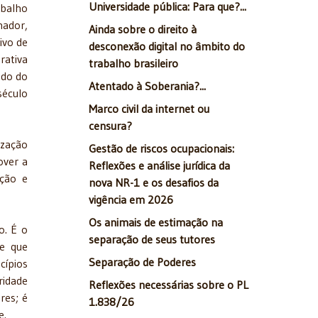
Universidade pública: Para que?...
abalho
hador,
Ainda sobre o direito à
ivo de
desconexão digital no âmbito do
rativa
trabalho brasileiro
ado do
Atentado à Soberania?...
século
Marco civil da internet ou
censura?
ização
Gestão de riscos ocupacionais:
over a
Reflexões e análise jurídica da
ação e
nova NR-1 e os desafios da
vigência em 2026
Os animais de estimação na
o. É o
separação de seus tutores
 e que
Separação de Poderes
cípios
ridade
Reflexões necessárias sobre o PL
res; é
1.838/26
e.