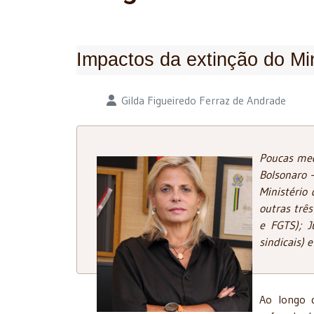
Impactos da extinção do Min
Detalhes
Gilda Figueiredo Ferraz de Andrade
Poucas medi
Bolsonaro 
Ministério 
outras trê
e FGTS); J
sindicais) 
Ao longo d