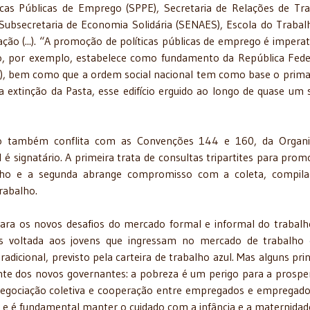
ticas Públicas de Emprego (SPPE), Secretaria de Relações de Tr
 Subsecretaria de Economia Solidária (SENAES), Escola do Trabal
ção (...). “A promoção de políticas públicas de emprego é imperat
do, por exemplo, estabelece como fundamento da República Fede
º, IV), bem como que a ordem social nacional tem como base o prim
 a extinção da Pasta, esse edifício erguido ao longo de quase um 
alho também conflita com as Convenções 144 e 160, da Organ
l é signatário. A primeira trata de consultas tripartites para prom
alho e a segunda abrange compromisso com a coleta, compil
rabalho.
ara os novos desafios do mercado formal e informal do trabalh
ais voltada aos jovens que ingressam no mercado de trabalho
icional, previsto pela carteira de trabalho azul. Mas alguns prin
te dos novos governantes: a pobreza é um perigo para a prospe
 negociação coletiva e cooperação entre empregados e empregado
s e é fundamental manter o cuidado com a infância e a maternidad