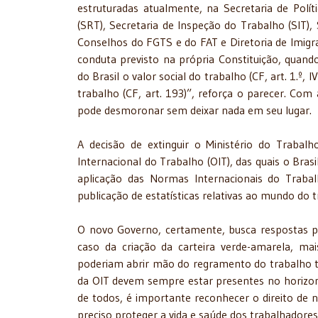
estruturadas atualmente, na Secretaria de Polí
(SRT), Secretaria de Inspeção do Trabalho (SIT),
Conselhos do FGTS e do FAT e Diretoria de Imigra
conduta previsto na própria Constituição, quan
do Brasil o valor social do trabalho (CF, art. 1.
trabalho (CF, art. 193)”, reforça o parecer. Com
pode desmoronar sem deixar nada em seu lugar.
A decisão de extinguir o Ministério do Trab
Internacional do Trabalho (OIT), das quais o Brasi
aplicação das Normas Internacionais do Trab
publicação de estatísticas relativas ao mundo do t
O novo Governo, certamente, busca respostas p
caso da criação da carteira verde-amarela, m
poderiam abrir mão do regramento do trabalho trad
da OIT devem sempre estar presentes no horizon
de todos, é importante reconhecer o direito de
preciso proteger a vida e saúde dos trabalhadore