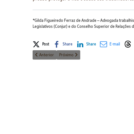
*Gilda Figueiredo Ferraz de Andrade – Advogada trabalhis
Legislativos (Conjur) e do Conselho Superior de Relações 
Share on Social Media
Post
Share
Share
E-mail
Artigo anterior: Reforma ou Pacto Federativo (Parte 1)
Próximo artigo: Castigando seremos cas
Anterior
Próximo