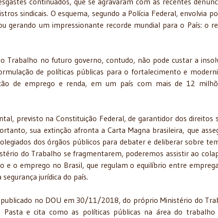
esgastes continuados, que se agravaram com as recentes denúnc
tros sindicais. O esquema, segundo a Polícia Federal, envolvia pol
ou gerando um impressionante recorde mundial para o País: o re
o Trabalho no futuro governo, contudo, não pode custar a insol
rmulação de políticas públicas para o fortalecimento e modern
iação de emprego e renda, em um país com mais de 12 milhõ
l, previsto na Constituição Federal, de garantidor dos direitos s
ortanto, sua extinção afronta a Carta Magna brasileira, que asse
legiados dos órgãos públicos para debater e deliberar sobre te
nistério do Trabalho se fragmentarem, poderemos assistir ao cola
o e o emprego no Brasil, que regulam o equilíbrio entre empreg
segurança jurídica do país.
 publicado no DOU em 30/11/2018, do próprio Ministério do Tra
a Pasta e cita como as políticas públicas na área do trabalho