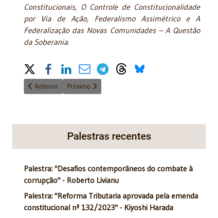
Constitucionais, O Controle de Constitucionalidade
por Via de Ação, Federalismo Assimétrico e A
Federalização das Novas Comunidades – A Questão
da Soberania.
Share on Social Media
Artigo anterior: Complementação do ICMS/ST
Próximo artigo: Impactos da extinção do Ministério
Anterior
Próximo
Palestras recentes
Palestra: "Desafios contemporâneos do combate à
corrupção" - Roberto Livianu
Palestra: "Reforma Tributaria aprovada pela emenda
constitucional nº 132/2023" - Kiyoshi Harada