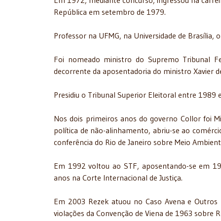
Em 1972, mediante concurso, ingressou na carrei
República em setembro de 1979.
Professor na UFMG, na Universidade de Brasília, on
Foi nomeado ministro do Supremo Tribunal Fe
decorrente da aposentadoria do ministro Xavier d
Presidiu o Tribunal Superior Eleitoral entre 1989 
Nos dois primeiros anos do governo Collor foi Mi
política de não-alinhamento, abriu-se ao comércio
conferência do Rio de Janeiro sobre Meio Ambien
Em 1992 voltou ao STF, aposentando-se em 199
anos na Corte Internacional de Justiça.
Em 2003 Rezek atuou no Caso Avena e Outros N
violações da Convenção de Viena de 1963 sobre R