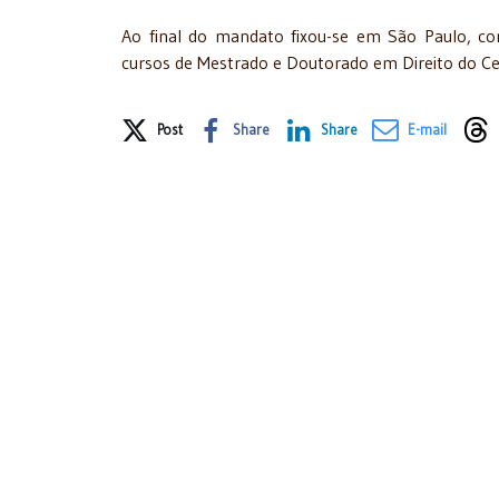
Ao final do mandato fixou-se em São Paulo, co
cursos de Mestrado e Doutorado em Direito do Cen
Share on Social Media
Post
Share
Share
E-mail