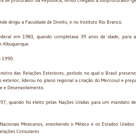
ra de procurador da República, tendo chegado a subprocurador-ge
de dirigiu a Faculdade de Direito, e no Instituto Rio Branco.
deral em 1983, quando completava 39 anos de idade, para a
e Albuquerque.
e 1990.
nistro das Relações Exteriores, período no qual o Brasil preserv
 exterior, liderou no plano regional a criação do Mercosul e prep
te e Desenvolvimento.
7, quando foi eleito pelas Nações Unidas para um mandato d
acionais Mexicanos, envolvendo o México e os Estados Unidos
elações Consulares