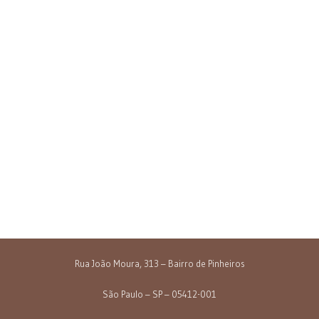
Rua João Moura, 313 – Bairro de Pinheiros
São Paulo – SP – 05412-001