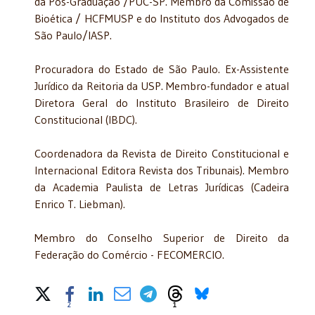
da Pós-Graduação /PUC-SP. Membro da Comissão de
Bioética / HCFMUSP e do Instituto dos Advogados de
São Paulo/IASP.
Procuradora do Estado de São Paulo. Ex-Assistente
Jurídico da Reitoria da USP. Membro-fundador e atual
Diretora Geral do Instituto Brasileiro de Direito
Constitucional (IBDC).
Coordenadora da Revista de Direito Constitucional e
Internacional Editora Revista dos Tribunais). Membro
da Academia Paulista de Letras Jurídicas (Cadeira
Enrico T. Liebman).
Membro do Conselho Superior de Direito da
Federação do Comércio - FECOMERCIO.
Share on Social Media
2
1
Share Count on Facebook
Share Count on Threads