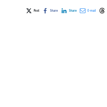
Share on Social Media
Post
Share
Share
E-mail