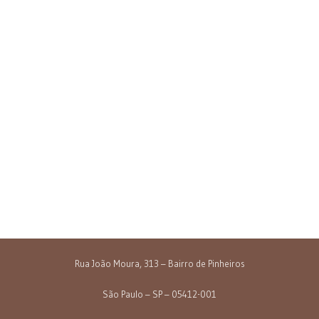
Rua João Moura, 313 – Bairro de Pinheiros
São Paulo – SP – 05412-001