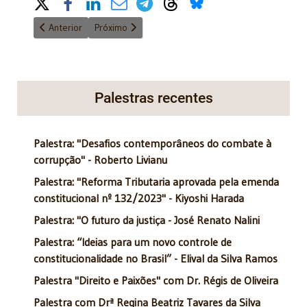
Share on Social Media
Artigo anterior: Honestidade é virtude, sim!
Próximo artigo: Justiça ainda que tardia
Anterior
Próximo
Palestras recentes
Palestra: "Desafios contemporâneos do combate à
corrupção" - Roberto Livianu
Palestra: "Reforma Tributaria aprovada pela emenda
constitucional nº 132/2023" - Kiyoshi Harada
Palestra: "O futuro da justiça - José Renato Nalini
Palestra: “Ideias para um novo controle de
constitucionalidade no Brasil” - Elival da Silva Ramos
Palestra "Direito e Paixões" com Dr. Régis de Oliveira
Palestra com Drª Regina Beatriz Tavares da Silva