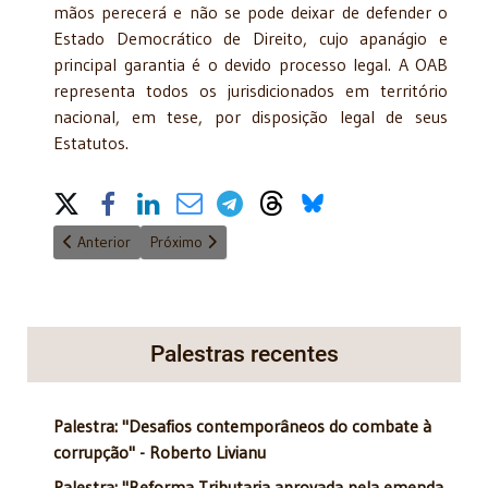
mãos perecerá e não se pode deixar de defender o
Estado Democrático de Direito, cujo apanágio e
principal garantia é o devido processo legal. A OAB
representa todos os jurisdicionados em território
nacional, em tese, por disposição legal de seus
Estatutos.
Share on Social Media
Artigo anterior: Reduzir desemprego jovem requer engajament
Próximo artigo: Imunidade na integralização do cap
Anterior
Próximo
Palestras recentes
Palestra: "Desafios contemporâneos do combate à
corrupção" - Roberto Livianu
Palestra: "Reforma Tributaria aprovada pela emenda