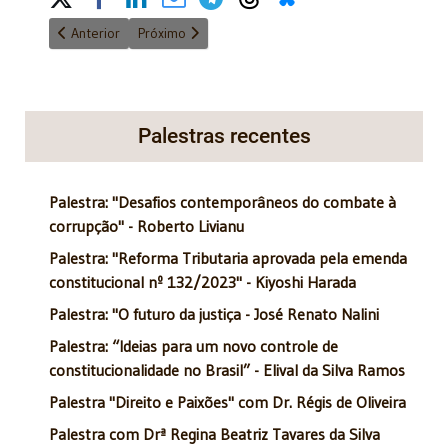
Artigo anterior: A importância da IA no direito brasileiro da atua
Próximo artigo: Propostas de melhorias no plano ins
Anterior
Próximo
Palestras recentes
Palestra: "Desafios contemporâneos do combate à
corrupção" - Roberto Livianu
Palestra: "Reforma Tributaria aprovada pela emenda
constitucional nº 132/2023" - Kiyoshi Harada
Palestra: "O futuro da justiça - José Renato Nalini
Palestra: “Ideias para um novo controle de
constitucionalidade no Brasil” - Elival da Silva Ramos
Palestra "Direito e Paixões" com Dr. Régis de Oliveira
Palestra com Drª Regina Beatriz Tavares da Silva