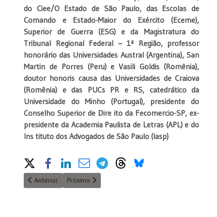
do Ciee/O Estado de São Paulo, das Escolas de
Comando e Estado-Maior do Exército (Eceme),
Superior de Guerra (ESG) e da Magistratura do
Tribunal Regional Federal – 1ª Região, professor
honorário das Universidades Austral (Argentina), San
Martin de Porres (Peru) e Vasili Goldis (Romênia),
doutor honoris causa das Universidades de Craiova
(Romênia) e das PUCs PR e RS, catedrático da
Universidade do Minho (Portugal), presidente do
Conselho Superior de Dire ito da Fecomercio-SP, ex-
presidente da Academia Paulista de Letras (APL) e do
Ins tituto dos Advogados de São Paulo (Iasp)
Share on Social Media
Artigo anterior: O adeus a 2023 e o que espero para 2024
Próximo artigo: Brasil, o país do populismo
Anterior
Próximo