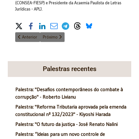
(CONSEA-FIESP) e Presidente da Acaemia Paulista de Letras
Jurídicas - APLJ.
Share on Social Media
Artigo anterior: Por que faltam recursos no Brasil?
Próximo artigo: Arrematação em hasta pública e dív
Anterior
Próximo
Palestras recentes
Palestra: "Desafios contemporâneos do combate à
corrupção" - Roberto Livianu
Palestra: "Reforma Tributaria aprovada pela emenda
constitucional nº 132/2023" - Kiyoshi Harada
Palestra: "O futuro da justiça - José Renato Nalini
Palestra: “Ideias para um novo controle de