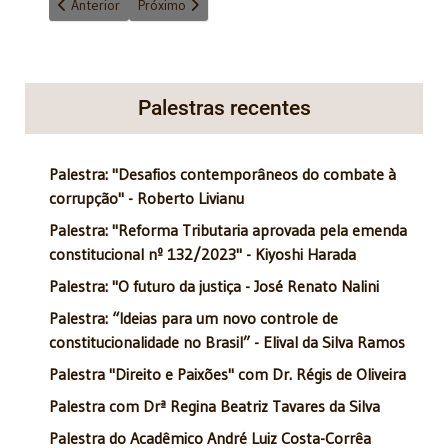
Artigo anterior: Com as melhores intenções
Próximo artigo: Princípios constitucionais: moralida
Anterior
Próximo
Palestras recentes
Palestra: "Desafios contemporâneos do combate à
corrupção" - Roberto Livianu
Palestra: "Reforma Tributaria aprovada pela emenda
constitucional nº 132/2023" - Kiyoshi Harada
Palestra: "O futuro da justiça - José Renato Nalini
Palestra: “Ideias para um novo controle de
constitucionalidade no Brasil” - Elival da Silva Ramos
Palestra "Direito e Paixões" com Dr. Régis de Oliveira
Palestra com Drª Regina Beatriz Tavares da Silva
Palestra do Acadêmico André Luiz Costa-Corrêa