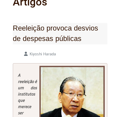
Artigos
Reeleição provoca desvios
de despesas públicas
Detalhes
Kiyoshi Harada
A
reeleição é
um dos
institutos
que
merece
ser