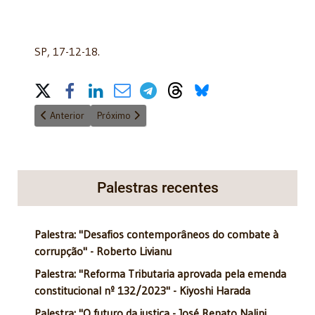
SP, 17-12-18.
Share on Social Media
Artigo anterior: O presidente Michel Temer
Próximo artigo: Reforma ou Pacto Federativo (Parte
Anterior
Próximo
Palestras recentes
Palestra: "Desafios contemporâneos do combate à
corrupção" - Roberto Livianu
Palestra: "Reforma Tributaria aprovada pela emenda
constitucional nº 132/2023" - Kiyoshi Harada
Palestra: "O futuro da justiça - José Renato Nalini