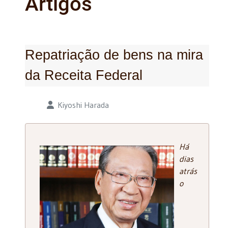
Artigos
Repatriação de bens na mira
da Receita Federal
Detalhes
Kiyoshi Harada
Há
dias
atrás
o