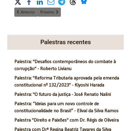
Share on Social Media
Artigo anterior: O SÉCULO XIX, O MARXISMO E O DIREITO
Próximo artigo: Independência, harmonia dos Poder
Anterior
Próximo
Palestras recentes
Palestra: "Desafios contemporâneos do combate à
corrupção" - Roberto Livianu
Palestra: "Reforma Tributaria aprovada pela emenda
constitucional nº 132/2023" - Kiyoshi Harada
Palestra: "O futuro da justiça - José Renato Nalini
Palestra: “Ideias para um novo controle de
constitucionalidade no Brasil” - Elival da Silva Ramos
Palestra "Direito e Paixões" com Dr. Régis de Oliveira
Palestra com Drª Regina Beatriz Tavares da Silva