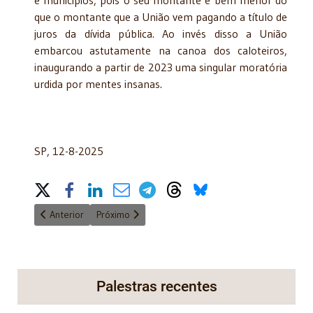
que o montante que a União vem pagando a título de
juros da dívida pública. Ao invés disso a União
embarcou astutamente na canoa dos caloteiros,
inaugurando a partir de 2023 uma singular moratória
urdida por mentes insanas.
SP, 12-8-2025
Share on Social Media
Artigo anterior: Deveria prevalecer o desenho do IOF, de naturez
Próximo artigo: IOF – Quem tem razão?
Anterior
Próximo
Palestras recentes