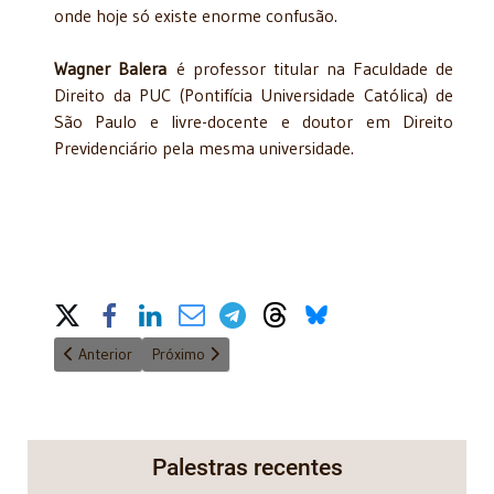
onde hoje só existe enorme confusão.
Wagner Balera
é professor titular na Faculdade de
Direito da PUC (Pontifícia Universidade Católica) de
São Paulo e livre-docente e doutor em Direito
Previdenciário pela mesma universidade.
Share on Social Media
Artigo anterior: Responsabilidade solidária em matéria tributária
Próximo artigo: Ainda sobre limites da coisa julga
Anterior
Próximo
Palestras recentes