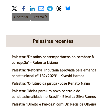
Share on Social Media
Artigo anterior: Não se faz reforma tributária com discursos oco
Próximo artigo: A Lygia que eu perdi
Anterior
Próximo
Palestras recentes
Palestra: "Desafios contemporâneos do combate à
corrupção" - Roberto Livianu
Palestra: "Reforma Tributaria aprovada pela emenda
constitucional nº 132/2023" - Kiyoshi Harada
Palestra: "O futuro da justiça - José Renato Nalini
Palestra: “Ideias para um novo controle de
constitucionalidade no Brasil” - Elival da Silva Ramos
Palestra "Direito e Paixões" com Dr. Régis de Oliveira