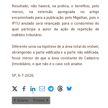
Resultado, não haverá, na prática, o benefício, pelo
menos, na extensão apregoada no artigo
encaminhado para a publicação pelo Migalhas, pois o
IPTU anulado será relançado para o condomínio do
qual participa a autor da ação de repetição de
indébito tributário.
Diferente seria na hipótese de a área total do imóvel,
abrangendo a parte edificada e a parte não edificada,
fosse menor do que a área constante do Cadastro
|Imobiliário, o que não é o caso sob analise.
SP, 6-7-2026.
Share on Social Media
1
Share Count on Linkedin
Artigo anterior: 5X2 ou 6X1 – Emenda ou Lei?
Próximo artigo: Universidade pública: Para que?...
Anterior
Próximo