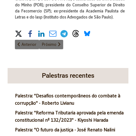
do Minho (POR); presidente do Conselho Superior de Direito
da Fecomercio (SP); ex-presidente da Academia Paulista de
Letras e do Iasp (Instituto dos Advogados de São Paulo).
Share on Social Media
Artigo anterior: Licenciamento ambiental e segurança jurídica
Próximo artigo: Ética e moralidade
Anterior
Próximo
Palestras recentes
Palestra: "Desafios contemporâneos do combate à
corrupção" - Roberto Livianu
Palestra: "Reforma Tributaria aprovada pela emenda
constitucional nº 132/2023" - Kiyoshi Harada
Palestra: "O futuro da justiça - José Renato Nalini