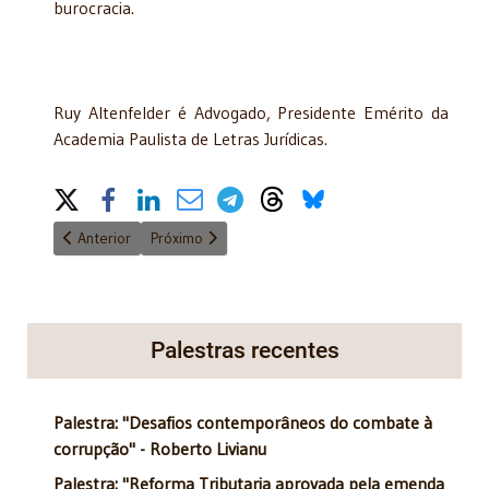
burocracia.
Ruy Altenfelder é Advogado, Presidente Emérito da
Academia Paulista de Letras Jurídicas.
Share on Social Media
Artigo anterior: Contas à Vista Sustentabilidade financeira, equil
Próximo artigo: Se correr o bicho pega e se ficar 
Anterior
Próximo
Palestras recentes
Palestra: "Desafios contemporâneos do combate à
corrupção" - Roberto Livianu
Palestra: "Reforma Tributaria aprovada pela emenda