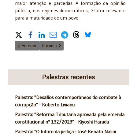
maior atenção e parcerias. A formação da opinião
pública, nos regimes democráticos, é fator relevante
para a maturidade de um povo.
Share on Social Media
Artigo anterior: O retorno do Estatuto destruidor das Famílias I
Próximo artigo: O retorno do Estatuto destruidor d
Anterior
Próximo
Palestras recentes
Palestra: "Desafios contemporâneos do combate à
corrupção" - Roberto Livianu
Palestra: "Reforma Tributaria aprovada pela emenda
constitucional nº 132/2023" - Kiyoshi Harada
Palestra: "O futuro da justiça - José Renato Nalini