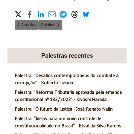
Share on Social Media
Artigo anterior: Harmonia e independência dos poderes
Próximo artigo: CPF e número único
Anterior
Próximo
Palestras recentes
Palestra: "Desafios contemporâneos do combate à
corrupção" - Roberto Livianu
Palestra: "Reforma Tributaria aprovada pela emenda
constitucional nº 132/2023" - Kiyoshi Harada
Palestra: "O futuro da justiça - José Renato Nalini
Palestra: “Ideias para um novo controle de
constitucionalidade no Brasil” - Elival da Silva Ramos