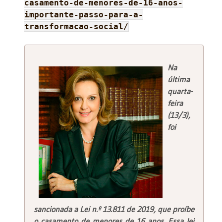
casamento-de-menores-de-16-anos-
importante-passo-para-a-
transformacao-social/
Na
última
quarta-
feira
(13/3),
foi
sancionada a Lei n.º 13.811 de 2019, que proíbe
o casamento de menores de 16 anos. Essa lei