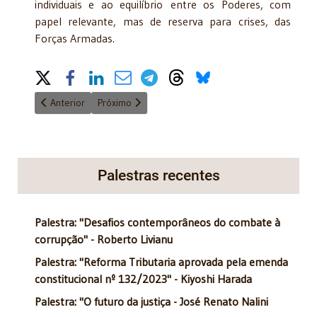
individuais e ao equilíbrio
entre os Poderes, com
papel relevante, mas de reserva para crises, das
Forças Armadas.
Share on Social Media
Artigo anterior: O retorno do Estatuto destruidor das Famílias 
Próximo artigo: A Advocacia e o Ministério Público
Anterior
Próximo
Palestras recentes
Palestra: "Desafios contemporâneos do combate à
corrupção" - Roberto Livianu
Palestra: "Reforma Tributaria aprovada pela emenda
constitucional nº 132/2023" - Kiyoshi Harada
Palestra: "O futuro da justiça - José Renato Nalini