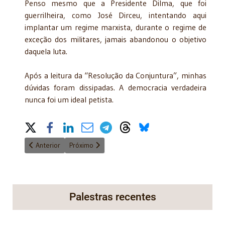
Penso mesmo que a Presidente Dilma, que foi
guerrilheira, como José Dirceu, intentando aqui
implantar um regime marxista, durante o regime de
exceção dos militares, jamais abandonou o objetivo
daquela luta.
Após a leitura da “Resolução da Conjuntura”, minhas
dúvidas foram dissipadas. A democracia verdadeira
nunca foi um ideal petista.
Share on Social Media
Artigo anterior: Repercussões no novo CPC na justiça do trabal
Próximo artigo: Medida provisória: Uso e Abuso -
Anterior
Próximo
Palestras recentes