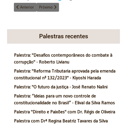
Artigo anterior: A omissão burocrática
Próximo artigo: Hora de boas ações, não de pânico
Anterior
Próximo
Palestras recentes
Palestra: "Desafios contemporâneos do combate à
corrupção" - Roberto Livianu
Palestra: "Reforma Tributaria aprovada pela emenda
constitucional nº 132/2023" - Kiyoshi Harada
Palestra: "O futuro da justiça - José Renato Nalini
Palestra: “Ideias para um novo controle de
constitucionalidade no Brasil” - Elival da Silva Ramos
Palestra "Direito e Paixões" com Dr. Régis de Oliveira
Palestra com Drª Regina Beatriz Tavares da Silva