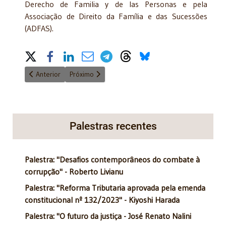
Derecho de Familia y de las Personas e pela
Associação de Direito da Família e das Sucessões
(ADFAS).
Share on Social Media
Artigo anterior: O cérebro japonês
Próximo artigo: Reoneração da folha. Lei nº 13.670/
Anterior
Próximo
Palestras recentes
Palestra: "Desafios contemporâneos do combate à
corrupção" - Roberto Livianu
Palestra: "Reforma Tributaria aprovada pela emenda
constitucional nº 132/2023" - Kiyoshi Harada
Palestra: "O futuro da justiça - José Renato Nalini