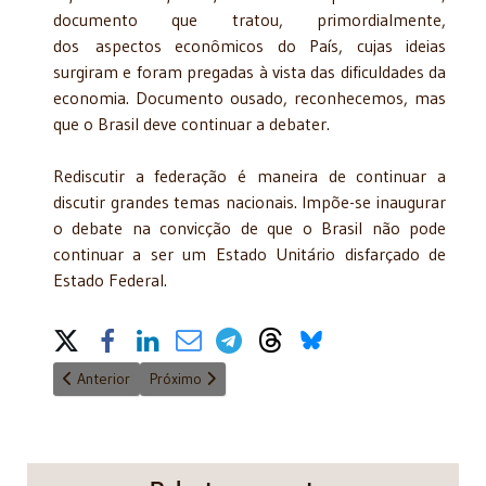
documento que tratou, primordialmente,
dos aspectos econômicos do País, cujas ideias
surgiram e foram pregadas à vista das dificuldades da
economia. Documento ousado, reconhecemos, mas
que o Brasil deve continuar a debater.
Rediscutir a federação é maneira de continuar a
discutir grandes temas nacionais. Impõe-se inaugurar
o debate na convicção de que o Brasil não pode
continuar a ser um Estado Unitário disfarçado de
Estado Federal.
Share on Social Media
Artigo anterior: Um legítimo instrumento de arrecadação - 21/
Próximo artigo: Instauração do impeachment: Câm
Anterior
Próximo