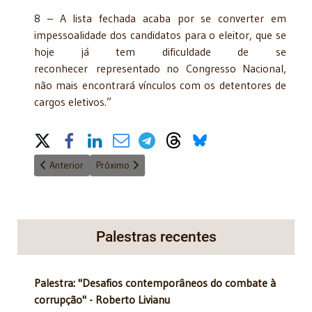
8 – A lista fechada acaba por se converter em
impessoalidade dos candidatos para o eleitor, que se
hoje já tem dificuldade de se
reconhecer representado no Congresso Nacional,
não mais encontrará vínculos com os detentores de
cargos eletivos.”
Share on Social Media
Artigo anterior: Contas de campanha de Dilma e Temer... - 10/
Próximo artigo: Distritos naturais – Voto seguro -
Anterior
Próximo
Palestras recentes
Palestra: "Desafios contemporâneos do combate à
corrupção" - Roberto Livianu