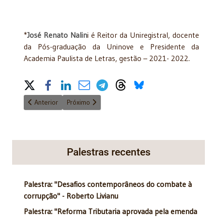
*
José Renato Nalin
i é Reitor da Uniregistral, docente
da Pós-graduação da Uninove e Presidente da
Academia Paulista de Letras, gestão – 2021- 2022.
Share on Social Media
Artigo anterior: Um decano que soube divergir
Próximo artigo: A incidência na distribuição de luc
Anterior
Próximo
Palestras recentes
Palestra: "Desafios contemporâneos do combate à
corrupção" - Roberto Livianu
Palestra: "Reforma Tributaria aprovada pela emenda