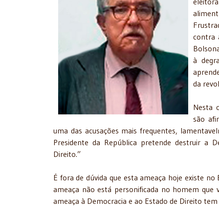
eleitor
aliment
Frustra
contra 
Bolsona
à degr
aprende
da revo
Nesta c
são afi
uma das acusações mais frequentes, lamentavel
Presidente da República pretende destruir a
Direito.”
É fora de dúvida que esta ameaça hoje existe no B
ameaça não está personificada no homem que ve
ameaça à Democracia e ao Estado de Direito tem o