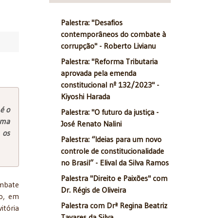
Palestra: "Desafios
contemporâneos do combate à
corrupção" - Roberto Livianu
Palestra: "Reforma Tributaria
aprovada pela emenda
constitucional nº 132/2023" -
Kiyoshi Harada
é o
Palestra: "O futuro da justiça -
uma
José Renato Nalini
 os
Palestra: “Ideias para um novo
controle de constitucionalidade
no Brasil” - Elival da Silva Ramos
Palestra "Direito e Paixões" com
ombate
Dr. Régis de Oliveira
to, em
Palestra com Drª Regina Beatriz
itória
Tavares da Silva