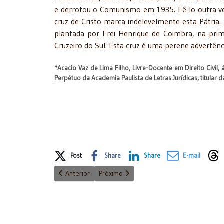
e derrotou o Comunismo em 1935. Fê-lo outra vez
cruz de Cristo marca indelevelmente esta Pátria. 
plantada por Frei Henrique de Coimbra, na prime
Cruzeiro do Sul. Esta cruz é uma perene advertên
*Acacio Vaz de Lima Filho, Livre-Docente em Direito Civil
Perpétuo da Academia Paulista de Letras Jurídicas, titular 
Share on Social Media
Post
Share
Share
E-mail
Artigo anterior: "Companheiro não é herdeiro necessár
Próximo artigo: Continua a controvérsia 
Anterior
Próximo