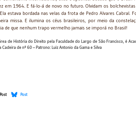
 em 1964. E fá-lo-á de novo no futuro. Olvidam os bolchevistas
Ela estava bordada nas velas da frota de Pedro Alvares Cabral. Fo
ira missa. E ilumina os céus brasileiros, por meio da constela
cia de que nenhum trapo vermelho jamais se imporá no Brasil!
, área de História do Direito pela Faculdade do Largo de São Francisco, é Ac
da Cadeira de nº 60 – Patrono: Luiz Antonio da Gama e Silva
Post
Post
io" por Regina Beatriz
acerca da imunidade do ITBI na incorporação de bens em realização de capi