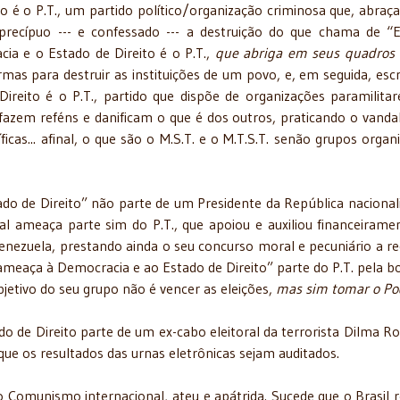
é o P.T., um partido político/organização criminosa que, abraç
 precípuo --- e confessado --- a destruição do que chama de “
ia e o Estado de Direito é o P.T.,
que abriga em seus quadros
s para destruir as instituições de um povo, e, em seguida, escr
eito é o P.T., partido que dispõe de organizações paramilitar
fazem reféns e danificam o que é dos outros, praticando o vanda
íficas... afinal, o que são o M.S.T. e o M.T.S.T. senão grupos organ
o de Direito” não parte de um Presidente da República nacionali
Tal ameaça parte sim do P.T., que apoiou e auxiliou financeirame
enezuela, prestando ainda o seu concurso moral e pecuniário a r
ameaça à Democracia e ao Estado de Direito” parte do P.T. pela b
objetivo do seu grupo não é vencer as eleições,
mas sim tomar o Pode
o de Direito parte de um ex-cabo eleitoral da terrorista Dilma Ro
 que os resultados das urnas eletrônicas sejam auditados.
do Comunismo internacional, ateu e apátrida. Sucede que o Brasil r