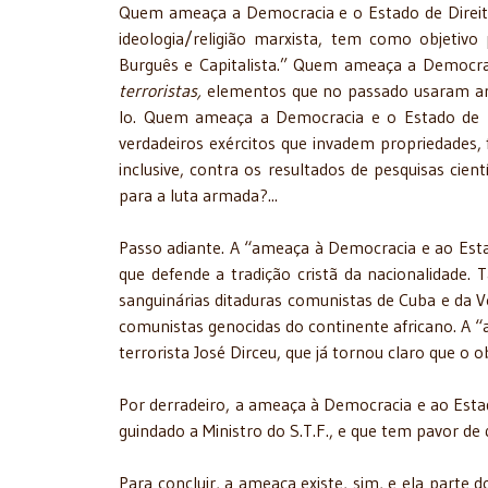
Quem ameaça a Democracia e o Estado de Direito 
ideologia/religião marxista, tem como objetivo
Burguês e Capitalista.” Quem ameaça a Democrac
terroristas,
elementos que no passado usaram arma
lo. Quem ameaça a Democracia e o Estado de Dir
verdadeiros exércitos que invadem propriedades, 
inclusive, contra os resultados de pesquisas cient
para a luta armada?...
Passo adiante. A “ameaça à Democracia e ao Estad
que defende a tradição cristã da nacionalidade. 
sanguinárias ditaduras comunistas de Cuba e da V
comunistas genocidas do continente africano. A “
terrorista José Dirceu, que já tornou claro que o 
Por derradeiro, a ameaça à Democracia e ao Estad
guindado a Ministro do S.T.F., e que tem pavor de
Para concluir, a ameaça existe, sim, e ela parte 