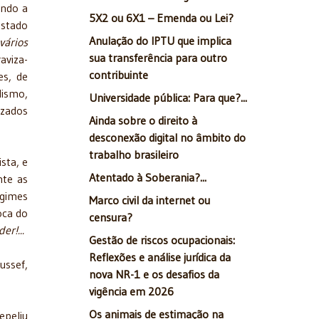
ando a
5X2 ou 6X1 – Emenda ou Lei?
Estado
Anulação do IPTU que implica
vários
sua transferência para outro
aviza-
contribuinte
es, de
lismo,
Universidade pública: Para que?...
izados
Ainda sobre o direito à
desconexão digital no âmbito do
trabalho brasileiro
sta, e
Atentado à Soberania?...
nte as
egimes
Marco civil da internet ou
oca do
censura?
r!...
Gestão de riscos ocupacionais:
Reflexões e análise jurídica da
ussef,
nova NR-1 e os desafios da
vigência em 2026
Os animais de estimação na
epeliu