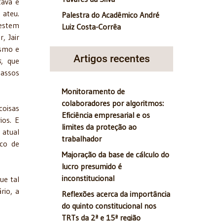
tava e
 ateu.
Palestra do Acadêmico André
vestem
Luiz Costa-Corrêa
, Jair
ismo e
Artigos recentes
s
, que
passos
Monitoramento de
colaboradores por algoritmos:
coisas
Eficiência empresarial e os
ios. E
limites da proteção ao
 atual
trabalhador
ico de
Majoração da base de cálculo do
lucro presumido é
inconstitucional
ue tal
rio, a
Reflexões acerca da importância
do quinto constitucional nos
TRTs da 2ª e 15ª região