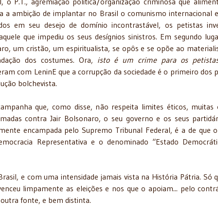
al, o P.T., agremiação política/organização criminosa que alimen
a a ambição de implantar no Brasil o comunismo internacional e
dos em seu desejo de domínio incontrastável, os petistas in
aquele que impediu os seus desígnios sinistros. Em segundo lugar
ro, um cristão, um espiritualista, se opôs e se opõe ao material
adação dos costumes. Ora,
isto é um
crime para os petista
ram com LeninE que a corrupção da sociedade é o primeiro dos 
lução bolchevista.
ampanha que, como disse, não respeita limites éticos, muitas 
rmadas contra Jair Bolsonaro, o seu governo e os seus partidár
mente encampada pelo Supremo Tribunal Federal, é a de que o
 Democracia Representativa e o denominado “Estado Democrát
rasil, e com uma intensidade jamais vista na História Pátria. Só q
nceu limpamente as eleições e nos que o apoiam... pelo contrá
utra fonte, e bem distinta.