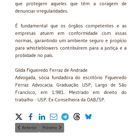
que protegem aqueles que têm a coragem de
denunciar irregularidades.
É fundamental que os órgãos competentes e as
empresas atuem em conformidade com essas
normas, garantindo um ambiente seguro e propício
para whistleblowers contribuírem para a justiça e a
probidade no país.
Gilda Figueiredo Ferraz de Andrade
Advogada, sócia fundadora do escritório Figueiredo
Ferraz Advocacia. Graduação USP, Largo de São
Francisco, em 1.981. Mestrado em direito do
trabalho - USP. Ex-Conselheira da OAB/SP.
Share on Social Media
Artigo anterior: Refletindo sobre a Venezuela
Próximo artigo: Brasil que temos para hoje
Anterior
Próximo