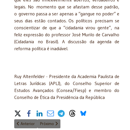
legais. No momento que se afastam desse padrão,
o governo passa a ser apenas a “gangue no poder” e
seus dias estão contados. Os políticos precisam se
conscientizar de que a “cidadania virou gente”, na
feliz expressão do professor José Murilo de Carvalho
(Cidadania no Brasil). A discussão da agenda de
reforma política é inadiável.
Ruy Altenfelder - Presidente da Academia Paulista de
Letras Jurídicas (APLJ), do Conselho Superior de
Estudos Avançados (Consea/Fiesp) e membro do
Conselho de Ética da Presidência da República
Share on Social Media
Artigo anterior: Reforma Tributária
Próximo artigo: Santificação da vida corrente
Anterior
Próximo