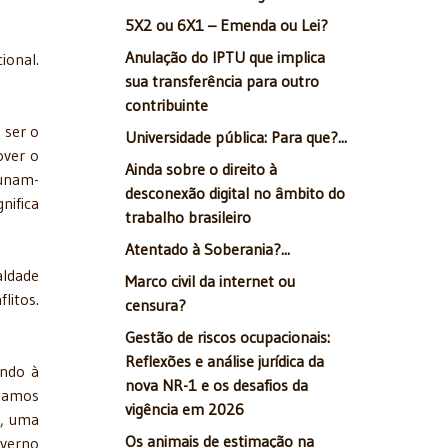
5X2 ou 6X1 – Emenda ou Lei?
Anulação do IPTU que implica
ional.
sua transferência para outro
contribuinte
 ser o
Universidade pública: Para que?...
over o
Ainda sobre o direito à
 unam-
desconexão digital no âmbito do
nifica
trabalho brasileiro
Atentado à Soberania?...
aldade
Marco civil da internet ou
litos.
censura?
Gestão de riscos ocupacionais:
Reflexões e análise jurídica da
ando à
nova NR-1 e os desafios da
nhamos
vigência em 2026
o, uma
Os animais de estimação na
verno