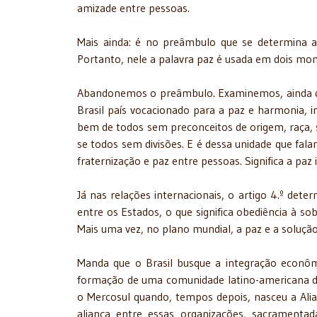
amizade entre pessoas.
Mais ainda: é no preâmbulo que se determina a 
Portanto, nele a palavra paz é usada em dois mom
Abandonemos o preâmbulo. Examinemos, ainda que
Brasil país vocacionado para a paz e harmonia, i
bem de todos sem preconceitos de origem, raça, s
se todos sem divisões. E é dessa unidade que falam
fraternização e paz entre pessoas. Significa a paz 
Já nas relações internacionais, o artigo 4.º deter
entre os Estados, o que significa obediência à sob
Mais uma vez, no plano mundial, a paz e a solução 
Manda que o Brasil busque a integração econômic
formação de uma comunidade latino-americana de n
o Mercosul quando, tempos depois, nasceu a Alian
aliança entre essas organizações, sacrament