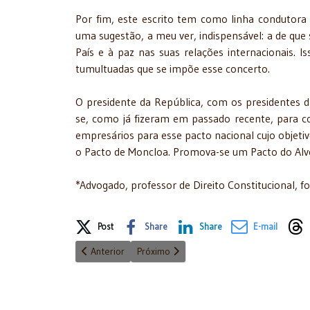
Por fim, este escrito tem como linha condutora
uma sugestão, a meu ver, indispensável: a de que 
País e à paz nas suas relações internacionais. 
tumultuadas que se impõe esse concerto.
O presidente da República, com os presidentes 
se, como já fizeram em passado recente, para con
empresários para esse pacto nacional cujo objetivo
o Pacto de Moncloa. Promova-se um Pacto do Alv
*Advogado, professor de Direito Constitucional, f
Share on Social Media
Post
Share
Share
E-mail
Artigo anterior: Reformas para o bem comum
Próximo artigo: NEGOCIAÇÃO (Parte II)
Anterior
Próximo