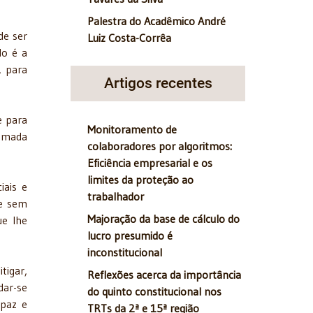
Palestra do Acadêmico André
de ser
Luiz Costa-Corrêa
do é a
, para
Artigos recentes
e para
Monitoramento de
hamada
colaboradores por algoritmos:
Eficiência empresarial e os
limites da proteção ao
iais e
trabalhador
 e sem
Majoração da base de cálculo do
ue lhe
lucro presumido é
inconstitucional
tigar,
Reflexões acerca da importância
dar-se
do quinto constitucional nos
 paz e
TRTs da 2ª e 15ª região