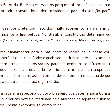
o Europeia. Registro esses fatos porque a aliança sólida entre na
eceito constitucional determinador da paz e da solução pacíf
euniões que pretendiam acordos multinacionais com vista a imp
ômica para fins bélicos. No Brasil, a Constituição determina qu
 (Constituição federal, artigo 21, XXIII, letra a). Mais uma vez, paz.
ema fundamental para a paz entre os indivíduos, a nossa est
ompetências de cada Poder e quais são os direitos individuais ampl
bém arrola os direitos sociais, para que nenhum ato infraconstitu
dos individuais e dos sociais é o fundamento para a tranquilida
ador de instabilidade, assim como o descumprimento da ideia de qu
a palavra final de sua organização.
 revelar a sabedoria do povo brasileiro que determinou à Consti
, que muitas vezes é maculada pela atividade de agentes público
ior. Apenas exemplos, tal como os dei.