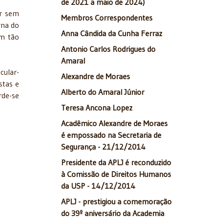
de 2021 a maio de 2024)
ar sem
Membros Correspondentes
rna do
Anna Cândida da Cunha Ferraz
am tão
Antonio Carlos Rodrigues do
Amaral
cular-
Alexandre de Moraes
stas e
Alberto do Amaral Júnior
rde-se
Teresa Ancona Lopez
Acadêmico Alexandre de Moraes
é empossado na Secretaria de
Segurança - 21/12/2014
Presidente da APLJ é reconduzido
à Comissão de Direitos Humanos
da USP - 14/12/2014
APLJ - prestigiou a comemoração
do 39º aniversário da Academia