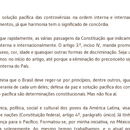
solução pacífica das controvérsias na ordem interna e internac
entos, já que harmonia tem o significado de concórdia.
 rapidamente, as várias passagens da Constituição que indicam
nterna e internacionalmente. O artigo 3.º, inciso IV, manda prom
exo, cor, idade e quaisquer outras formas de discriminação. Seja:
os no início do artigo, até porque a eliminação do preconceito sig
interna do País.
mina que o Brasil deve reger-se por princípios, dentre outros, igu
erania de cada um deles; defesa da paz e solução pacífica dos conf
pacífica são determinações constitucionais. Mas não fica aí.
a, política, social e cultural dos povos da América Latina, vis
ações (Constituição federal, artigo 4º, parágrafo único). Já tí
ça para o Pacífico. Formatou-se, por minha iniciativa, no Méxic
ada solenemente. Ao mesmo tempo trabalhamos, e o atual go