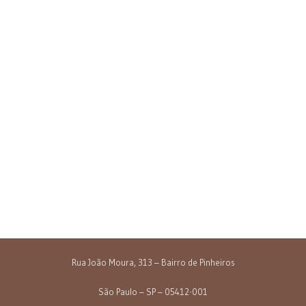
Rua João Moura, 313 – Bairro de Pinheiros
São Paulo – SP – 05412-001