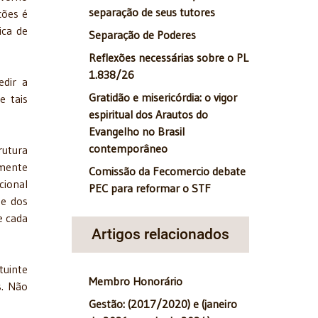
separação de seus tutores
ções é
ica de
Separação de Poderes
Reflexões necessárias sobre o PL
1.838/26
edir a
Gratidão e misericórdia: o vigor
e tais
espiritual dos Arautos do
Evangelho no Brasil
contemporâneo
rutura
amente
Comissão da Fecomercio debate
cional
PEC para reformar o STF
de dos
e cada
Artigos relacionados
tuinte
Membro Honorário
s. Não
Gestão: (2017/2020) e (janeiro