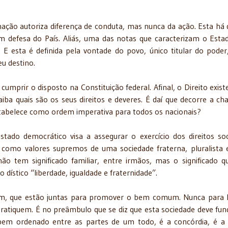
mação autoriza diferença de conduta, mas nunca da ação. Esta há 
em defesa do País. Aliás, uma das notas que caracterizam o Esta
. E esta é definida pela vontade do povo, único titular do poder
eu destino.
umprir o disposto na Constituição federal. Afinal, o Direito exist
aiba quais são os seus direitos e deveres. É daí que decorre a c
 estabelece como ordem imperativa para todos os nacionais?
ado democrático visa a assegurar o exercício dos direitos soc
iça como valores supremos de uma sociedade fraterna, pluralista
não tem significado familiar, entre irmãos, mas o significado q
ístico “liberdade, igualdade e fraternidade”.
am, que estão juntas para promover o bem comum. Nunca para li
ratiquem. É no preâmbulo que se diz que esta sociedade deve fun
bem ordenado entre as partes de um todo, é a concórdia, é a