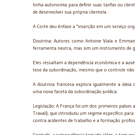
tinha autonomia para definir suas tarifas ou clien
de desenvolver sua própria clientela.
A Corte deu ênfase a "inserção em um serviço orga
Doutrina: Autores como Antoine Viala e Emma
ferramenta neutra, mas sim um instrumento de ge
Eles ressaltam a dependência econômica e a aus
tese da subordinação, mesmo que o controle não 
A doutrina francesa explora igualmente a ideia
uma nova faceta da subordinação jurídica.
Legislação: A França foi um dos primeiros países 
Travail), que introduziu um regime específico par
contra acidentes de trabalho e a formação profis
Contudo, a jurisprudência tem ido além, e tem rec