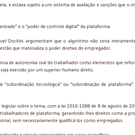
tela, e estava sujeito a um sistema de avaliação e sanções que o i
nizado" e o "poder de controle digital" da plataforma.
nuel Dockès argumentam que o algoritmo não seria merament
stão que materializa o poder diretivo do empregador.
ência de autonomia real do trabalhador como elementos que refo
seja exercido por um superior humano direto.
 de "subordinação tecnológica" ou "subordinação de plataforma
a legislar sobre o tema, com a lei 2016-1088 de 8 de agosto de 201
a trabalhadores de plataforma, garantindo-lhes direitos como a pr
sional, sem necessariamente qualificá-los como empregados.
onhecido o vínculo empregatício em casos específicos.