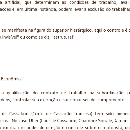
a artificial, que determinam as condições de trabalho, ava
ões e, em última instância, podem levar à exclusão do trabalha
se manifesta na figura do superior hierárquico, aqui o controle é d
nvisível" ou como se diz, "estrutural".
o Econômica"
 a qualificação do contrato de trabalho na subordinação jur
rdens, controlar sua execução e sancionar seu descumprimento.
s de Cassation (Corte de Cassação francesa) tem sido pione
orma. No caso Uber (Cour de Cassation, Chambre Sociale, 4 mars
a exercia um poder de direção e controle sobre o motorista, q