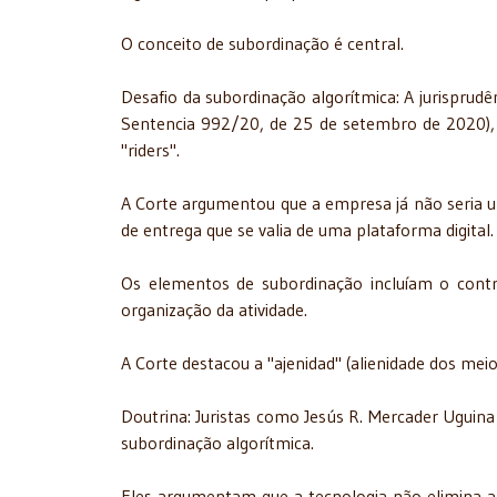
O conceito de subordinação é central.
Desafio da subordinação algorítmica: A jurisprud
Sentencia 992/20, de 25 de setembro de 2020), no
"riders".
A Corte argumentou que a empresa já não seria u
de entrega que se valia de uma plataforma digital.
Os elementos de subordinação incluíam o contro
organização da atividade.
A Corte destacou a "ajenidad" (alienidade dos mei
Doutrina: Juristas como Jesús R. Mercader Uguina 
subordinação algorítmica.
Eles argumentam que a tecnologia não elimina a