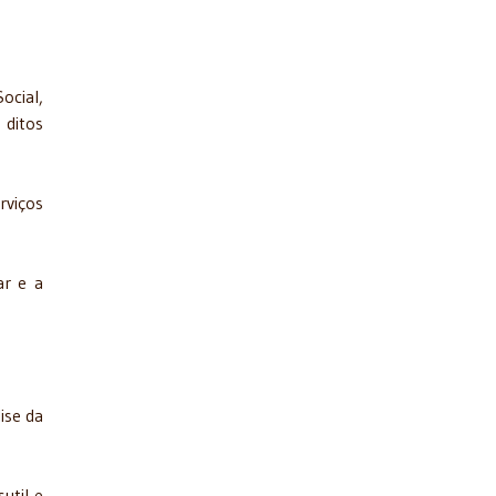
ocial,
 ditos
rviços
ar e a
ise da
util e