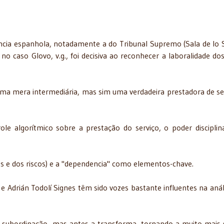
ência espanhola, notadamente a do Tribunal Supremo (Sala de lo S
 caso Glovo, v.g., foi decisiva ao reconhecer a laboralidade dos
ma mera intermediária, mas sim uma verdadeira prestadora de se
le algorítmico sobre a prestação do serviço, o poder disciplin
os e dos riscos) e a "dependencia" como elementos-chave.
e Adrián Todolí Signes têm sido vozes bastante influentes na anál
 subordinação, mas antes a transforma, tornando-a muito mais s