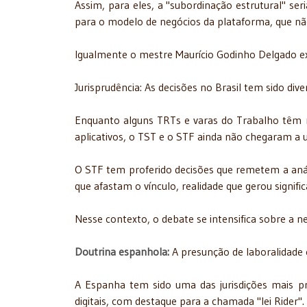
Assim, para eles, a "subordinação estrutural" se
para o modelo de negócios da plataforma, que não 
Igualmente o mestre Maurício Godinho Delgado exp
Jurisprudência: As decisões no Brasil tem sido dive
Enquanto alguns TRTs e varas do Trabalho têm r
aplicativos, o TST e o STF ainda não chegaram a 
O STF tem proferido decisões que remetem a aná
que afastam o vínculo, realidade que gerou significa
Nesse contexto, o debate se intensifica sobre a n
Doutrina espanhola:
A presunção de laboralidade e
A Espanha tem sido uma das jurisdições mais p
digitais, com destaque para a chamada "lei Rider".