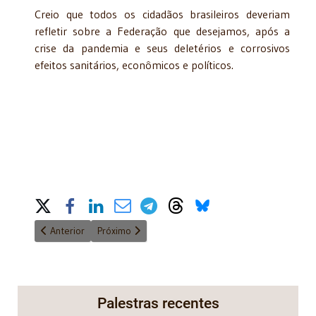
Creio que todos os cidadãos brasileiros deveriam
refletir sobre a Federação que desejamos, após a
crise da pandemia e seus deletérios e corrosivos
efeitos sanitários, econômicos e políticos.
Share on Social Media
Artigo anterior: A incidência na distribuição de lucros das empre
Próximo artigo: Arrematação em leilão e débitos d
Anterior
Próximo
Palestras recentes