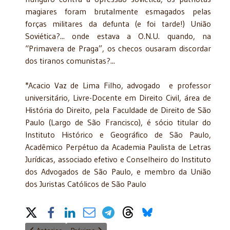
magiares foram brutalmente esmagados pelas
forças militares da defunta (e foi tarde!) União
Soviética?... onde estava a O.N.U. quando, na
“Primavera de Praga”, os checos ousaram discordar
dos tiranos comunistas?...
*Acacio Vaz de Lima Filho, advogado e professor
universitário, Livre-Docente em Direito Civil, área de
História do Direito, pela Faculdade de Direito de São
Paulo (Largo de São Francisco), é sócio titular do
Instituto Histórico e Geográfico de São Paulo,
Acadêmico Perpétuo da Academia Paulista de Letras
Jurídicas, associado efetivo e Conselheiro do Instituto
dos Advogados de São Paulo, e membro da União
dos Juristas Católicos de São Paulo
Share on Social Media
Artigo anterior: Relações paralelas em pauta no STF
Próximo artigo: Realização da Democracia - Função