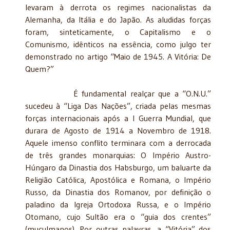
levaram à derrota os regimes nacionalistas da
Alemanha, da Itália e do Japão. As aludidas forças
foram, sinteticamente, o Capitalismo e o
Comunismo, idênticos na essência, como julgo ter
demonstrado no artigo “Maio de 1945. A Vitória: De
Quem?”
É fundamental realçar que a “O.N.U.”
sucedeu à “Liga Das Nações”, criada pelas mesmas
forças internacionais após a I Guerra Mundial, que
durara de Agosto de 1914 a Novembro de 1918.
Aquele imenso conflito terminara com a derrocada
de três grandes monarquias: O Império Austro-
Húngaro da Dinastia dos Habsburgo, um baluarte da
Religião Católica, Apostólica e Romana, o Império
Russo, da Dinastia dos Romanov, por definição o
paladino da Igreja Ortodoxa Russa, e o Império
Otomano, cujo Sultão era o “guia dos crentes”
(muçulmanos). Por outras palavras, a “Vitória” dos