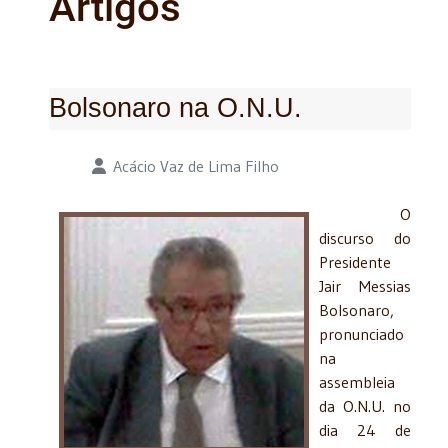
Artigos
Bolsonaro na O.N.U.
Detalhes
Acácio Vaz de Lima Filho
O
discurso do
Presidente
Jair Messias
Bolsonaro,
pronunciado
na
assembleia
da O.N.U. no
dia 24 de