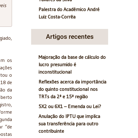
eis
Palestra do Acadêmico André
Luiz Costa-Corrêa
Artigos recentes
giado,
Majoração da base de cálculo do
rem os
lucro presumido é
gações
inconstitucional
ntou o
Reflexões acerca da importância
 18 de
do quinto constitucional nos
ção da
TRTs da 2ª e 15ª região
oberto
istro,
5X2 ou 6X1 – Emenda ou Lei?
nforme
Anulação do IPTU que implica
egunda
sua transferência para outro
ar “de
contribuinte
postas