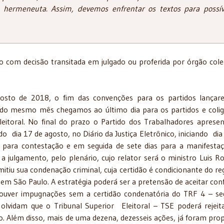
o hermeneuta. Assim, devemos enfrentar os textos para possív
o com decisão transitada em julgado ou proferida por órgão cole
agosto de 2018, o fim das convenções para os partidos lança
5 do mesmo mês chegamos ao último dia para os partidos e coli
leitoral. No final do prazo o Partido dos Trabalhadores aprese
do dia 17 de agosto, no Diário da Justiça Eletrônico, iniciando dia
s para contestação e em seguida de sete dias para a manifesta
a julgamento, pelo plenário, cujo relator será o ministro Luis R
itiu sua condenação criminal, cuja certidão é condicionante do reg
, em São Paulo. A estratégia poderá ser a pretensão de aceitar co
ouver impugnações sem a certidão condenatória do TRF 4 – s
 olvidam que o Tribunal Superior Eleitoral – TSE poderá rejeit
ão. Além disso, mais de uma dezena, dezesseis ações, já foram pro