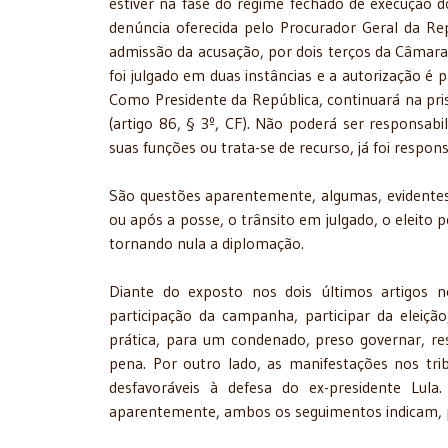
estiver na fase do regime fechado de execução 
denúncia oferecida pelo Procurador Geral da Re
admissão da acusação, por dois terços da Câmara
foi julgado em duas instâncias e a autorização é p
Como Presidente da República, continuará na pri
(artigo 86, § 3º, CF). Não poderá ser responsabi
suas funções ou trata-se de recurso, já foi respons
São questões aparentemente, algumas, evidentes,
ou após a posse, o trânsito em julgado, o eleito pe
tornando nula a diplomação.
Diante do exposto nos dois últimos artigos no
participação da campanha, participar da eleiçã
prática, para um condenado, preso governar, r
pena. Por outro lado, as manifestações nos tri
desfavoráveis à defesa do ex-presidente Lul
aparentemente, ambos os seguimentos indicam, par