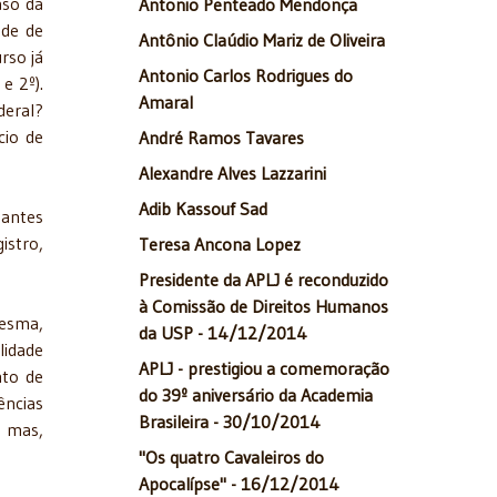
aso da
Antonio Penteado Mendonça
ade de
Antônio Claúdio Mariz de Oliveira
rso já
Antonio Carlos Rodrigues do
e 2º).
Amaral
deral?
cio de
André Ramos Tavares
Alexandre Alves Lazzarini
Adib Kassouf Sad
 antes
istro,
Teresa Ancona Lopez
Presidente da APLJ é reconduzido
à Comissão de Direitos Humanos
mesma,
da USP - 14/12/2014
lidade
APLJ - prestigiou a comemoração
nto de
do 39º aniversário da Academia
ências
Brasileira - 30/10/2014
s mas,
"Os quatro Cavaleiros do
Apocalípse" - 16/12/2014