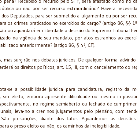
do pena? Recebido o recurso pelo STF, será afastado como no c
pública ou não por ser recurso extraordinário? Haverá necessid
 dos Deputados, para ser submetido a julgamento ou por ser recu
ara os crimes praticados no exercícios do cargo? (artigo 86, §§ 1º 
são ou aguardará em liberdade a decisão do Supremo Tribunal Fe
lizado na vigência de seu mandato, por atos estranhos ao exercí
abilizado anteriormente? (artigo 86, § 4º, CF).
 mas surgirão nos debates jurídicos. De qualquer forma, advindo
rderá os direitos políticos, art. 15, III, com o cancelamento do reg
ta-se a possibilidade jurídica para candidatura, registro da 
o, ser eleito, embora apresente dificuldade ou mesmo impossibi
espectivamente, no regime semiaberto ou fechado de cumprime
bunais, leva-no a crer nos julgamentos pelo plenário, com tend
a. São presunções, diante dos fatos. Aguardemos as decisõe
a o preso eleito ou não, os caminhos da inelegibilidade.