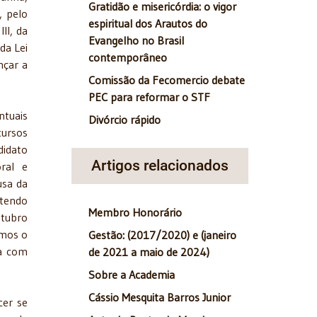
Gratidão e misericórdia: o vigor
, pelo
espiritual dos Arautos do
II, da
Evangelho no Brasil
da Lei
contemporâneo
nçar a
Comissão da Fecomercio debate
PEC para reformar o STF
ntuais
Divórcio rápido
cursos
didato
Artigos relacionados
oral e
usa da
 tendo
Membro Honorário
utubro
emos o
Gestão: (2017/2020) e (janeiro
ia com
de 2021 a maio de 2024)
Sobre a Academia
Cássio Mesquita Barros Junior
cer se