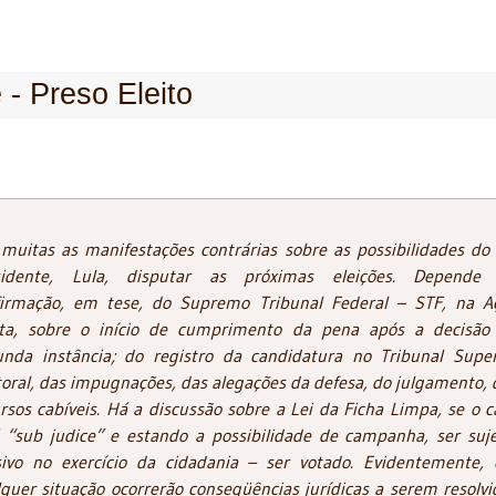
 - Preso Eleito
muitas as manifestações contrárias sobre as possibilidades do 
sidente, Lula, disputar as próximas eleições. Depende
firmação, em tese, do Supremo Tribunal Federal – STF, na A
eta, sobre o início de cumprimento da pena após a decisão
unda instância; do registro da candidatura no Tribunal Super
toral, das impugnações, das alegações da defesa, do julgamento, 
rsos cabíveis. Há a discussão sobre a Lei da Ficha Limpa, se o c
 “sub judice” e estando a possibilidade de campanha, ser suje
sivo no exercício da cidadania – ser votado. Evidentemente,
quer situação ocorrerão conseqüências jurídicas a serem resolvi