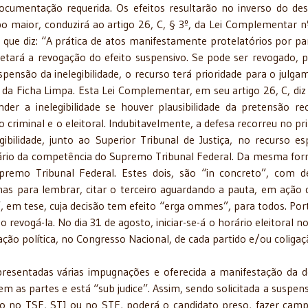
ocumentação requerida. Os efeitos resultarão no inverso do des
aior, conduzirá ao artigo 26, C, § 3º, da Lei Complementar n
que diz: “A prática de atos manifestamente protelatórios por pa
retará a revogação do efeito suspensivo. Se pode ser revogado, 
spensão da inelegibilidade, o recurso terá prioridade para o julga
i da Ficha Limpa. Esta Lei Complementar, em seu artigo 26, C, diz
der a inelegibilidade se houver plausibilidade da pretensão rec
criminal e o eleitoral. Indubitavelmente, a defesa recorreu no pr
ilidade, junto ao Superior Tribunal de Justiça, no recurso esp
inário da competência do Supremo Tribunal Federal. Da mesma fo
upremo Tribunal Federal. Estes dois, são “in concreto”, com d
as para lembrar, citar o terceiro aguardando a pauta, em ação d
”, em tese, cuja decisão tem efeito “erga ommes”, para todos. Por
revogá-la. No dia 31 de agosto, iniciar-se-á o horário eleitoral no
ção política, no Congresso Nacional, de cada partido e/ou coligaç
apresentadas várias impugnações e oferecida a manifestação da d
m as partes e está “sub judice”. Assim, sendo solicitada a suspen
to no TSE, STJ ou no STF, poderá o candidato preso, fazer cam