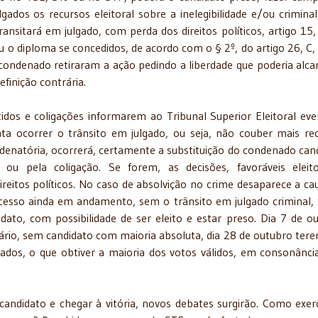
lgados os recursos eleitoral sobre a inelegibilidade e/ou criminal
nsitará em julgado, com perda dos direitos políticos, artigo 15, I
u o diploma se concedidos, de acordo com o § 2º, do artigo 26, C, 
condenado retiraram a ação pedindo a liberdade que poderia alca
efinição contrária.
idos e coligações informarem ao Tribunal Superior Eleitoral eve
ata ocorrer o trânsito em julgado, ou seja, não couber mais re
ondenatória, ocorrerá, certamente a substituição do condenado can
ou pela coligação. Se forem, as decisões, favoráveis eleit
reitos políticos. No caso de absolvição no crime desaparece a ca
rocesso ainda em andamento, sem o trânsito em julgado criminal,
ato, com possibilidade de ser eleito e estar preso. Dia 7 de o
ário, sem candidato com maioria absoluta, dia 28 de outubro ter
tados, o que obtiver a maioria dos votos válidos, em consonânc
andidato e chegar à vitória, novos debates surgirão. Como exer