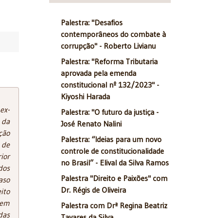
Palestra: "Desafios
contemporâneos do combate à
corrupção" - Roberto Livianu
Palestra: "Reforma Tributaria
aprovada pela emenda
constitucional nº 132/2023" -
Kiyoshi Harada
ex-
Palestra: "O futuro da justiça -
 da
José Renato Nalini
ção
Palestra: “Ideias para um novo
 de
controle de constitucionalidade
ior
no Brasil” - Elival da Silva Ramos
dos
Palestra "Direito e Paixões" com
aso
Dr. Régis de Oliveira
ito
 em
Palestra com Drª Regina Beatriz
das
Tavares da Silva