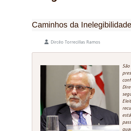
Caminhos da Inelegibilidade
Detalhes
Dircêo Torrecillas Ramos
São 
pre
con
Dir
seg
Elei
recu
está
pas
qual