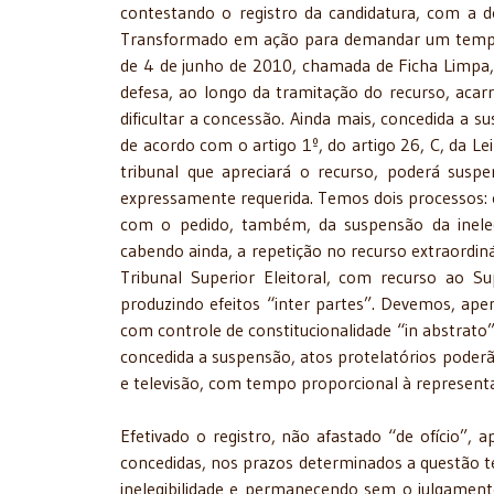
contestando o registro da candidatura, com a d
Transformado em ação para demandar um tempo m
de 4 de junho de 2010, chamada de Ficha Limpa, 
defesa, ao longo da tramitação do recurso, acar
dificultar a concessão. Ainda mais, concedida a su
de acordo com o artigo 1º, do artigo 26, C, da Le
tribunal que apreciará o recurso, poderá suspen
expressamente requerida. Temos dois processos: o 
com o pedido, também, da suspensão da inelegib
cabendo ainda, a repetição no recurso extraord
Tribunal Superior Eleitoral, com recurso ao S
produzindo efeitos “inter partes”. Devemos, apen
com controle de constitucionalidade “in abstrato
concedida a suspensão, atos protelatórios poderão 
e televisão, com tempo proporcional à representa
Efetivado o registro, não afastado “de ofício”, 
concedidas, nos prazos determinados a questão te
inelegibilidade e permanecendo sem o julgamen