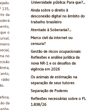
Universidade pública: Para que?...
ejado.
º 135,
Ainda sobre o direito à
rte da
desconexão digital no âmbito do
poderá
trabalho brasileiro
mento,
Atentado à Soberania?...
 que o
Marco civil da internet ou
ursal,
censura?
imeiro
ecial,
Gestão de riscos ocupacionais:
rma no
Reflexões e análise jurídica da
ecisão
nova NR-1 e os desafios da
ireta,
vigência em 2026
tanto,
Os animais de estimação na
 rádio
separação de seus tutores
ão.
Separação de Poderes
efesa,
Reflexões necessárias sobre o PL
são da
1.838/26
panha,