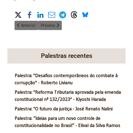
Share on Social Media
Artigo anterior: O TCU e o ressarcimento de valores recebidos 
Próximo artigo: O ITR sobre áreas de mineração e a
Anterior
Próximo
Palestras recentes
Palestra: "Desafios contemporâneos do combate à
corrupção" - Roberto Livianu
Palestra: "Reforma Tributaria aprovada pela emenda
constitucional nº 132/2023" - Kiyoshi Harada
Palestra: "O futuro da justiça - José Renato Nalini
Palestra: “Ideias para um novo controle de
constitucionalidade no Brasil” - Elival da Silva Ramos