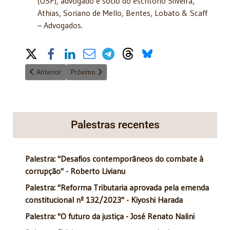
(USP), advogado e sócio do escritório Silveira,
Athias, Soriano de Mello, Bentes, Lobato & Scaff
– Advogados.
Share on Social Media
Artigo anterior: O semipresidencialismo no Brasil*
Próximo artigo: Cartão vermelho para a burocracia
Anterior
Próximo
Palestras recentes
Palestra: "Desafios contemporâneos do combate à
corrupção" - Roberto Livianu
Palestra: "Reforma Tributaria aprovada pela emenda
constitucional nº 132/2023" - Kiyoshi Harada
Palestra: "O futuro da justiça - José Renato Nalini