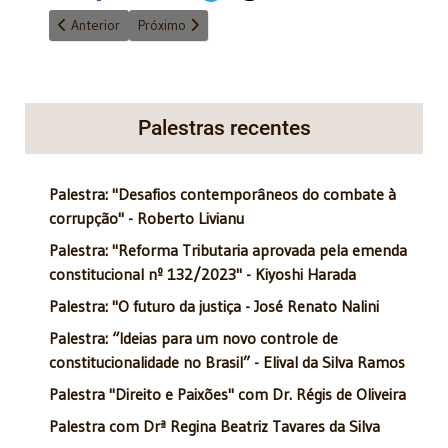
Artigo anterior: Epidemia de Emendas Constitucionais
Próximo artigo: Foro Privilegiado
Anterior
Próximo
Palestras recentes
Palestra: "Desafios contemporâneos do combate à
corrupção" - Roberto Livianu
Palestra: "Reforma Tributaria aprovada pela emenda
constitucional nº 132/2023" - Kiyoshi Harada
Palestra: "O futuro da justiça - José Renato Nalini
Palestra: “Ideias para um novo controle de
constitucionalidade no Brasil” - Elival da Silva Ramos
Palestra "Direito e Paixões" com Dr. Régis de Oliveira
Palestra com Drª Regina Beatriz Tavares da Silva