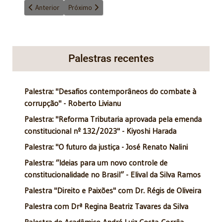
Artigo anterior: Brasil que temos para hoje
Próximo artigo: Os empresários e as questões soci
Anterior
Próximo
Palestras recentes
Palestra: "Desafios contemporâneos do combate à
corrupção" - Roberto Livianu
Palestra: "Reforma Tributaria aprovada pela emenda
constitucional nº 132/2023" - Kiyoshi Harada
Palestra: "O futuro da justiça - José Renato Nalini
Palestra: “Ideias para um novo controle de
constitucionalidade no Brasil” - Elival da Silva Ramos
Palestra "Direito e Paixões" com Dr. Régis de Oliveira
Palestra com Drª Regina Beatriz Tavares da Silva
Palestra do Acadêmico André Luiz Costa-Corrêa