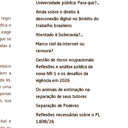
Universidade pública: Para que?...
Ainda sobre o direito à
 reger
desconexão digital no âmbito do
fica o
trabalho brasileiro
 exige
Atentado à Soberania?...
que se
Marco civil da internet ou
adas e
censura?
Gestão de riscos ocupacionais:
também
Reflexões e análise jurídica da
ndem a
nova NR-1 e os desafios da
a lei,
vigência em 2026
te uma
Os animais de estimação na
apenas
separação de seus tutores
s, sua
Separação de Poderes
Reflexões necessárias sobre o PL
obal e
1.838/26
ndo os