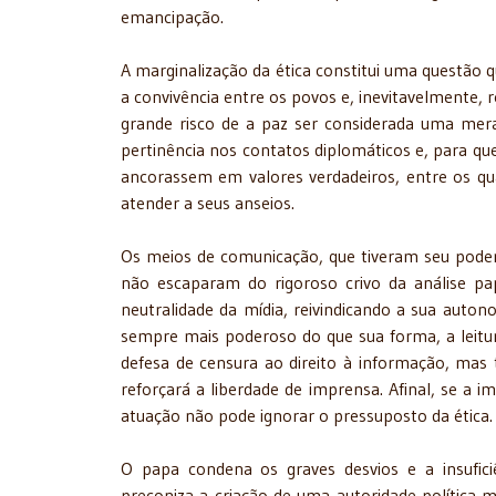
emancipação.
A marginalização da ética constitui uma questão q
a convivência entre os povos e, inevitavelmente, r
grande risco de a paz ser considerada uma mera
pertinência nos contatos diplomáticos e, para que
ancorassem em valores verdadeiros, entre os quai
atender a seus anseios.
Os meios de comunicação, que tiveram seu pode
não escaparam do rigoroso crivo da análise pa
neutralidade da mídia, reivindicando a sua auton
sempre mais poderoso do que sua forma, a leitur
defesa de censura ao direito à informação, mas
reforçará a liberdade de imprensa. Afinal, se a i
atuação não pode ignorar o pressuposto da ética.
O papa condena os graves desvios e a insuficiê
preconiza a criação de uma autoridade política 