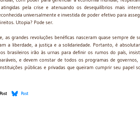
 atingidas pela crise e atenuando os desequilíbrios mais inten
, reconhecida universalmente e investida de poder efetivo para asseg
ireitos. Utopia? Pode ser.
ade, as grandes revoluções benéficas nasceram quase sempre de 
m a liberdade, a justiça e a solidariedade. Portanto, é absolut
rasileiros irão às urnas para definir os rumos do país, insist
separáveis, e devem constar de todos os programas de governos,
stituições públicas e privadas que queiram cumprir seu papel so
Post
Post
.