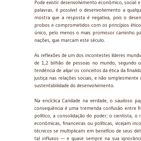
Pode existir desenvolvimento econômico, social e
palavras, é possível o desenvolvimento a qualq
mostra que a resposta é negativa, pois o dese
probos e comprometidos com os princípios éticos
único, pelo menos o mais promissor caminho para 
nações, que marcam este século.
As reflexões de um dos incontestes líderes mundi
de 1,2 bilhão de pessoas no mundo, segundo o 
tendência de alijar os conceitos da ética da final
justiça nas relações sociais, e não simplesmente
sustentabilidade do desenvolvimento.
Na encíclica Caridade na verdade, o saudoso p
consequência é uma tremenda confusão entre fi
político, a consolidação do poder; o cientista, 
econômicas, financeiras ou políticas, vicejam in
técnicos se multiplicam em benefício de seus de
tal influxos — e quase sempre na sua ignorânc