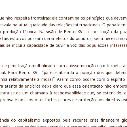
ue não respeita fronteiras: ela contamina os princípios que devem
esvala na atual qualidade das relações internacionais. O papa identi
 produção técnica. Na visão de Bento XVI, a construção da paz
 tais esforços possam gerar efeitos duradouros, seria necessário 
s se inclui a capacidade de ouvir a voz das populações interess
r de penetração multiplicado com a disseminação da internet, 
pal. Para Bento XVI, “parece absurda a posição dos que defe
omia relativamente à moral”. Assim como ocorre com o espírito d
a atenta da encíclica deixa claro que essa orientação não embu
 trata-se de um chamado à responsabilidade que, se estendido, 
mprensa é um dos mais fortes pilares de proteção aos direitos civi
ncia do capitalismo expostos pela recente crise financeira gl
mundial, com poder para gerenciar a economia mundial, respeita