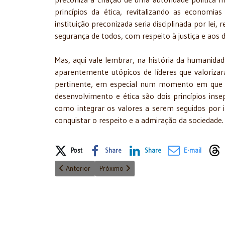
princípios da ética, revitalizando as economias
instituição preconizada seria disciplinada por lei
segurança de todos, com respeito à justiça e aos d
Mas, aqui vale lembrar, na história da humanid
aparentemente utópicos de líderes que valorizara
pertinente, em especial num momento em que os b
desenvolvimento e ética são dois princípios in
como integrar os valores a serem seguidos por in
conquistar o respeito e a admiração da sociedade.
Share on Social Media
Post
Share
Share
E-mail
Artigo anterior: Espécies de Prisões e a Confusão
Próximo artigo: Um Bispo ou um herege?..
Anterior
Próximo