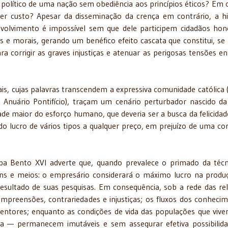
 político de uma nação sem obediência aos princípios éticos? Em 
uer custo? Apesar da disseminação da crença em contrário, a hi
nvolvimento é impossível sem que dele participem cidadãos hon
 e morais, gerando um benéfico efeito cascata que constitui, se
corrigir as graves injustiças e atenuar as perigosas tensões en
ais, cujas palavras transcendem a expressiva comunidade católica 
Anuário Pontifício), traçam um cenário perturbador nascido da
idade maior do esforço humano, que deveria ser a busca da felicidad
 do lucro de vários tipos a qualquer preço, em prejuízo de uma co
apa Bento XVI adverte que, quando prevalece o primado da técn
ns e meios: o empresário considerará o máximo lucro na produ
o resultado de suas pesquisas. Em consequência, sob a rede das re
compreensões, contrariedades e injustiças; os fluxos dos conheci
tentores; enquanto as condições de vida das populações que viv
ia — permanecem imutáveis e sem assegurar efetiva possibilid