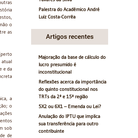
outras
Palestra do Acadêmico André
stória
Luiz Costa-Corrêa
estos,
 não o
tre as
Artigos recentes
(perto
Majoração da base de cálculo do
 atual
lucro presumido é
e e da
inconstitucional
ncreta
Reflexões acerca da importância
do quinto constitucional nos
TRTs da 2ª e 15ª região
ica, a
ção; o
5X2 ou 6X1 – Emenda ou Lei?
lações
Anulação do IPTU que implica
mentos
sua transferência para outro
em sob
contribuinte
ade de