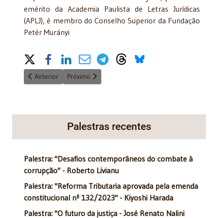
emérito da Academia Paulista de Letras Jurídicas
(APLJ), é membro do Conselho Superior da Fundação
Petér Murányi
Share on Social Media
Artigo anterior: Arautos do Evangelho: a verdade
Próximo artigo: Imunidades Parlamentares: Intere
Anterior
Próximo
Palestras recentes
Palestra: "Desafios contemporâneos do combate à
corrupção" - Roberto Livianu
Palestra: "Reforma Tributaria aprovada pela emenda
constitucional nº 132/2023" - Kiyoshi Harada
Palestra: "O futuro da justiça - José Renato Nalini