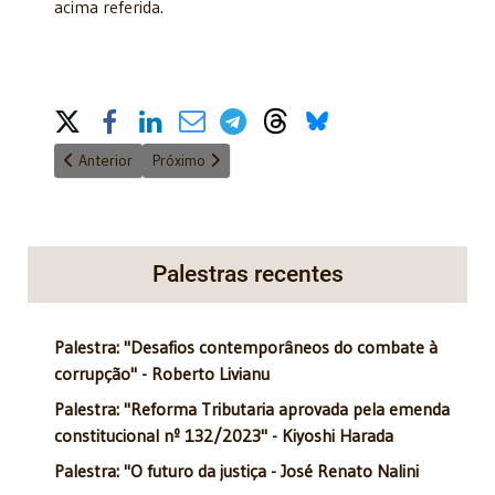
acima referida.
Share on Social Media
Artigo anterior: O império da burrice*
Próximo artigo: Divórcio extrajudicial com filhos m
Anterior
Próximo
Palestras recentes
Palestra: "Desafios contemporâneos do combate à
corrupção" - Roberto Livianu
Palestra: "Reforma Tributaria aprovada pela emenda
constitucional nº 132/2023" - Kiyoshi Harada
Palestra: "O futuro da justiça - José Renato Nalini