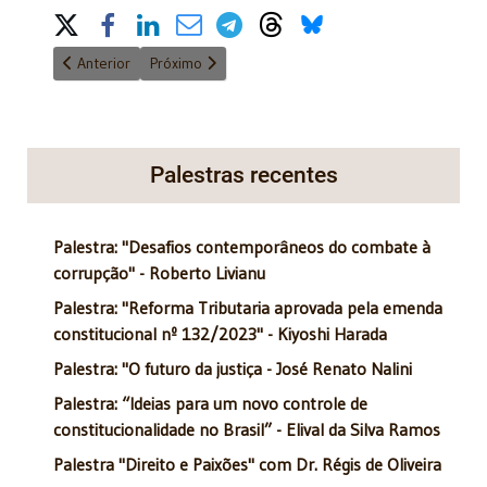
Share on Social Media
Artigo anterior: O CINEMA, A IMPRENSA E A VERDADE HISTÓRICA
Próximo artigo: Palavras machucam
Anterior
Próximo
Palestras recentes
Palestra: "Desafios contemporâneos do combate à
corrupção" - Roberto Livianu
Palestra: "Reforma Tributaria aprovada pela emenda
constitucional nº 132/2023" - Kiyoshi Harada
Palestra: "O futuro da justiça - José Renato Nalini
Palestra: “Ideias para um novo controle de
constitucionalidade no Brasil” - Elival da Silva Ramos
Palestra "Direito e Paixões" com Dr. Régis de Oliveira