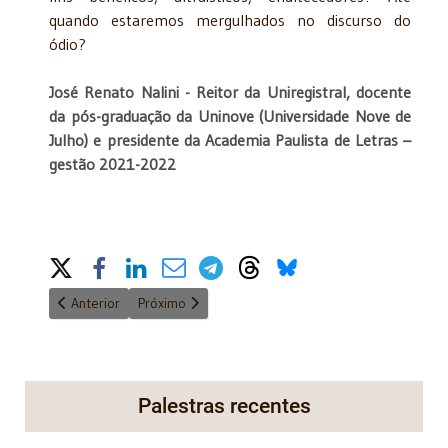
quando estaremos mergulhados no discurso do
ódio?
José Renato Nalini - Reitor da Uniregistral, docente
da pós-graduação da Uninove (Universidade Nove de
Julho) e presidente da Academia Paulista de Letras –
gestão 2021-2022
Share on Social Media
Artigo anterior: Escaramuças Literárias
Próximo artigo: Difal. Uma grande controvérsia se
Anterior
Próximo
Palestras recentes